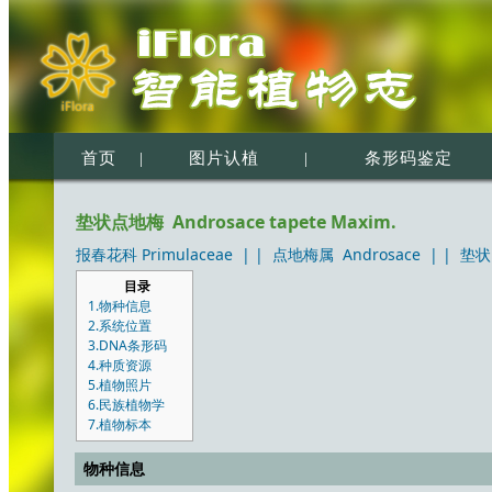
首页
|
图片认植
|
条形码鉴定
垫状点地梅 Androsace tapete Maxim.
报春花科 Primulaceae
| |
点地梅属 Androsace
| |
垫状点
目录
1.物种信息
2.系统位置
3.DNA条形码
4.种质资源
5.植物照片
6.民族植物学
7.植物标本
物种信息