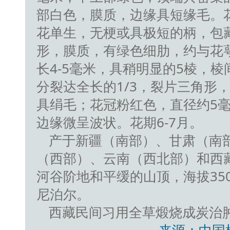
部白色，膜质，边缘具短缘毛。
花单生，无梗或具极短的柄，包
形，膜质，有绿色细肋，约与花
长4-5毫米，具稍明显的5棱，
分裂达全长的1/3，裂片三角形
具绢毛；花冠粉红色，直径约5
边缘微呈波状。花期6-7月。
产于新疆（南部）、甘肃（南
（西部）、云南（西北部）和西
河谷阶地和平缓的山顶，海拔3500
尼泊尔。
西藏民间习用全草煅烧成炭治