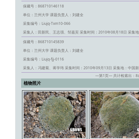
保藏号：868710146118
单位：兰州大学
课题负责人：刘建全
采集编号：Liujq-Txm10-066
采集人：田新民、王志强、邹嘉宾
采集时间：2010年08月18日
采集地
保藏号：868710145839
单位：兰州大学
课题负责人：刘建全
采集编号：Liujq-fjj-0116
采集人：冯建菊、蒋学玮
采集时间：2010年09月13日
采集地：中国新
—第
1
页— 共计检索出：
8
植物照片