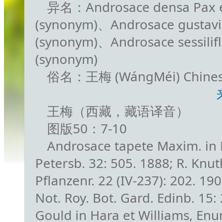
异名：Androsace densa Pax et
(synonym)、Androsace gustavii
(synonym)、Androsace sessiliflo
(synonym)
俗名：王梅 (WángMéi) Chine
王梅（西藏，藏语译音）
图版50：7-10
Androsace tapete Maxim. in Bu
Petersb. 32: 505. 1888; R. Knut
Pflanzenr. 22 (IV-237): 202. 19
Not. Roy. Bot. Gard. Edinb. 15: 
Gould in Hara et Williams, Enum.