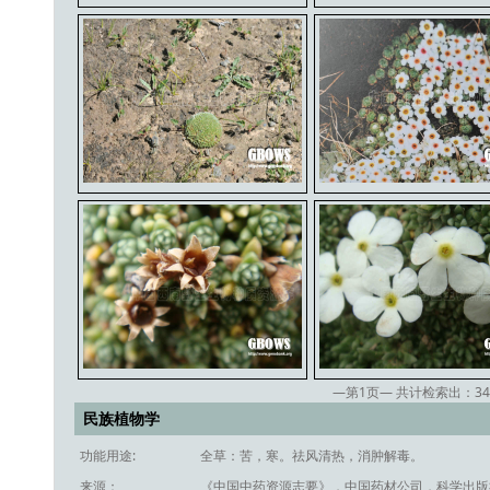
—第
1
页— 共计检索出：
34
民族植物学
功能用途:
全草：苦，寒。祛风清热，消肿解毒。
来源：
《中国中药资源志要》，中国药材公司，科学出版社