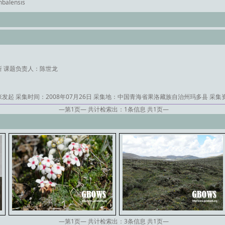
alensis
所
课题负责人：陈世龙
张发起
采集时间：2008年07月26日
采集地：中国青海省果洛藏族自治州玛多县
采集
—第
1
页— 共计检索出：
1
条信息 共
1
页—
—第
1
页— 共计检索出：
3
条信息 共
1
页—