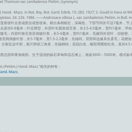
et Thomson var. zambalensis Petitm. (synonym)
and. -Mazz. in Not. Roy. Bot. Gard. Edinb. 15: 283. 1927; S. Gould in Hara et Will
hytotax. 24: 226. 1986. ——Androsace villosa L. var. zambalensis Petitm. in Bull. Her
莲座状叶丛形成密丛或垫状体。根出条稍粗壮，深褐色，下部节间长可达7毫米，节
直径6-8毫米；叶近两型，外层叶长圆形或舌形，长3.5-4.5毫米，宽约1毫米，
睫毛；内层叶狭舌形至倒披针形，长5-6毫米，宽约1毫米，毛被同外层叶，但较密。
形至阔倒披针形，长5-7毫米，宽1.5-2.2毫米，先端钝，背部和边缘具长柔毛；花梗
毛，分裂近达中部，裂片卵状三角形，先端稍钝；花冠白色，喉部周围粉红色，直径4.5
西北部和青海南部。生于湿润的砾石草甸和流石滩上，海拔3600－5000米。模式标
s (Petitm.) Hand.-Mazz.”相关的种有：
and.-Mazz.