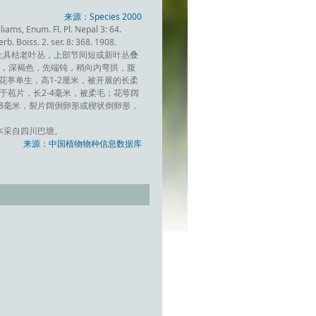
来源：Species 2000
iams, Enum. Fl. Pl. Nepal 3: 64.
b. Boiss. 2. ser. 8: 368. 1908.
上具枯老叶丛，上部节间短或新叶丛叠
早枯，深褐色，先端钝，稍向内弯拱，腹
花葶单生，高1-2厘米，被开展的长柔
短于苞片，长2-4毫米，被柔毛；花萼阔
-8毫米，裂片阔倒卵形或楔状倒卵形，
本采自四川巴塘。
来源：中国植物物种信息数据库