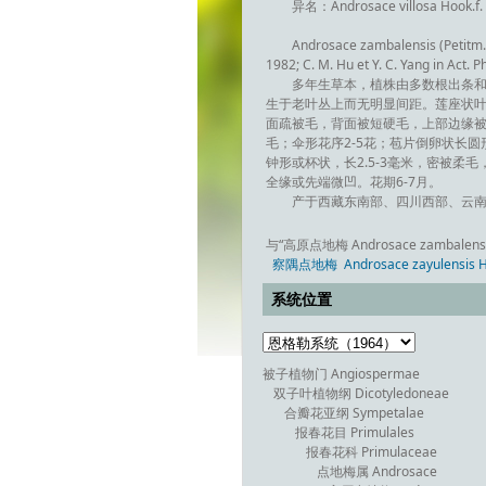
异名：Androsace villosa Hook.f. 
Androsace zambalensis (Petitm.) H
1982; C. M. Hu et Y. C. Yang in Act. P
多年生草本，植株由多数根出条和
生于老叶丛上而无明显间距。莲座状叶丛
面疏被毛，背面被短硬毛，上部边缘被
毛；伞形花序2-5花；苞片倒卵状长圆
钟形或杯状，长2.5-3毫米，密被柔
全缘或先端微凹。花期6-7月。
产于西藏东南部、四川西部、云南
与“高原点地梅 Androsace zambalensi
察隅点地梅 Androsace zayulensis H
系统位置
被子植物门 Angiospermae
双子叶植物纲 Dicotyledoneae
合瓣花亚纲 Sympetalae
报春花目 Primulales
报春花科 Primulaceae
点地梅属 Androsace