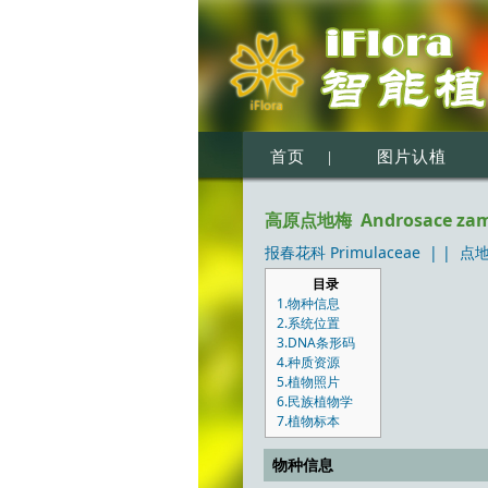
首页
|
图片认植
高原点地梅 Androsace zambal
报春花科 Primulaceae
| |
点地
目录
1.物种信息
2.系统位置
3.DNA条形码
4.种质资源
5.植物照片
6.民族植物学
7.植物标本
物种信息