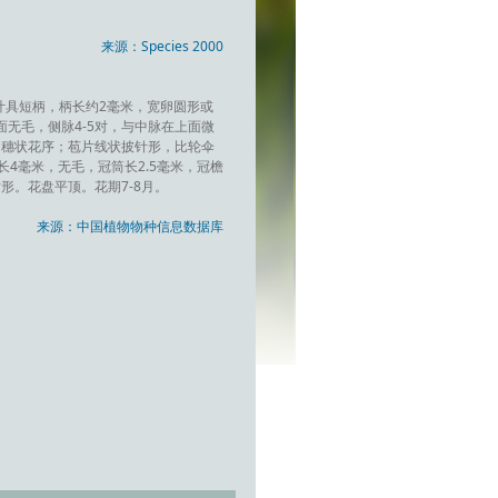
来源：Species 2000
叶具短柄，柄长约2毫米，宽卵圆形或
面无毛，侧脉4-5对，与中脉在上面微
的穗状花序；苞片线状披针形，比轮伞
长4毫米，无毛，冠筒长2.5毫米，冠檐
形。花盘平顶。花期7-8月。
来源：中国植物物种信息数据库