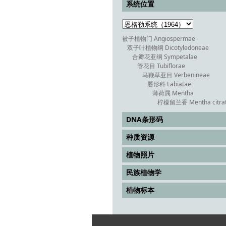
系统位置
被子植物门 Angiospermae
双子叶植物纲 Dicotyledoneae
合瓣花亚纲 Sympetalae
管花目 Tubiflorae
马鞭草亚目 Verbenineae
唇形科 Labiatae
薄荷属 Mentha
柠檬留兰香 Mentha citra
DNA条形码
种质资源
植物照片
民族植物学
植物标本