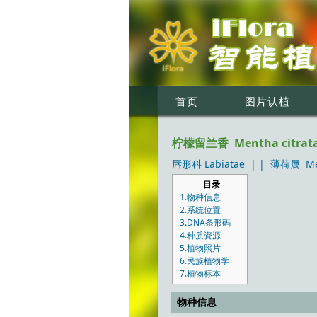
首页
|
图片认植
柠檬留兰香 Mentha citrata
唇形科 Labiatae
| |
薄荷属 Me
目录
1.物种信息
2.系统位置
3.DNA条形码
4.种质资源
5.植物照片
6.民族植物学
7.植物标本
物种信息