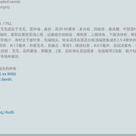
epted name)
onym)
0. 1792.
无毛或近于无毛。茎外倾，曲折，高30-60厘米，多分枝，四稜形，微具槽。中部茎
米，先端钝，基部近圆形至浅心形，边缘疏生锐锯齿，薄纸质，上面绿色，下面淡绿色，两
常细小，有时近于披针形，先端锐尖。轮伞花序在茎及分枝顶端密集成长2.5-4厘米
状，长1.5毫米，外面无毛，具腺点，萼齿5，线状钻形，长0.5毫米。花冠淡紫色，
丝丝状，无毛，花药紫色，卵圆形，2室。花柱伸出花冠很多，先端相等2浅裂，裂片钻
州等地有栽培。
h.”相关的种有：
ex Willd.
 Benth.
.
q.) Kudô