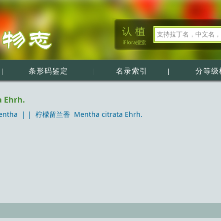
|
条形码鉴定
|
名录索引
|
分等级
 Ehrh.
ntha
| |
柠檬留兰香 Mentha citrata Ehrh.