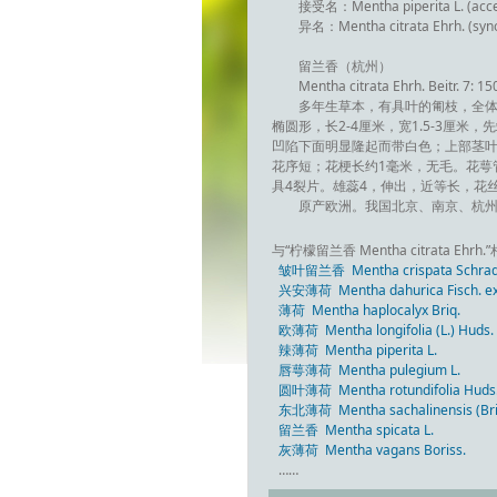
接受名：Mentha piperita L. (acc
异名：Mentha citrata Ehrh. (syn
留兰香（杭州）
Mentha citrata Ehrh. Beitr. 7: 15
多年生草本，有具叶的匍枝，全体
椭圆形，长2-4厘米，宽1.5-3厘
凹陷下面明显隆起而带白色；上部茎叶
花序短；花梗长约1毫米，无毛。花萼管
具4裂片。雄蕊4，伸出，近等长，花
原产欧洲。我国北京、南京、杭
与“柠檬留兰香 Mentha citrata Ehr
皱叶留兰香 Mentha crispata Schrad. 
兴安薄荷 Mentha dahurica Fisch. ex
薄荷 Mentha haplocalyx Briq.
欧薄荷 Mentha longifolia (L.) Huds.
辣薄荷 Mentha piperita L.
唇萼薄荷 Mentha pulegium L.
圆叶薄荷 Mentha rotundifolia Huds
东北薄荷 Mentha sachalinensis (Bri
留兰香 Mentha spicata L.
灰薄荷 Mentha vagans Boriss.
……