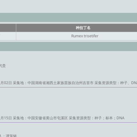
种拉丁名
7
Rumex trisetifer
代贵
4月02日
采集地：中国湖南省湘西土家族苗族自治州吉首市
采集资源类型：种子、DN
6月15日
采集地：中国安徽省黄山市屯溪区
采集资源类型：种子；标本；DNA
人：谭策铭