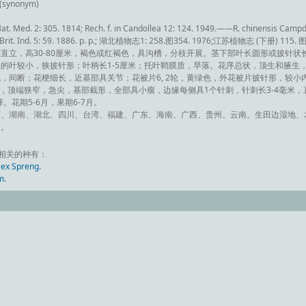
(synonym)
 Mat. Med. 2: 305. 1814; Rech. f. in Candollea 12: 124. 1949.——R. chinensis Cam
. Fl. Brit. Ind. 5: 59. 1886. p. p.; 湖北植物志1: 258.图354. 1976;江苏植物志 (下册) 115. 图
立，高30-80厘米，褐色或红褐色，具沟槽，分枝开展。茎下部叶长圆形或披针状长圆
的叶较小，狭披针形；叶柄长1-5厘米；托叶鞘膜质，早落。花序总状，顶生和腋生
，间断；花梗细长，近基部具关节；花被片6, 2轮，黄绿色，外花被片披针形，较小
针刺），顶端狭窄，急尖，基部截形，全部具小瘤，边缘每侧具1个针刺，针刺长3-4毫米
。花期5-6月，果期6-7月。
、湖南、湖北、四川、台湾、福建、广东、海南、广西、贵州、云南。生田边湿地、水边
有。
kes”相关的种有：
ex Spreng.
m.