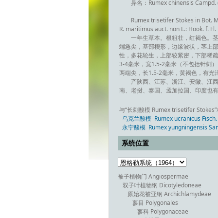
异名：Rumex chinensis Campd. 
Rumex trisetifer Stokes in Bot.
R. maritimus auct. non L.: Hook. f
一年生草本。根粗壮，红褐色。茎直
端急尖，基部楔形，边缘波状，茎上部
性，多花轮生，上部较紧密，下部稀疏
3-4毫米，宽1.5-2毫米（不包括
两端尖，长1.5-2毫米，黄褐色，有光泽
产陕西、江苏、浙江、安徽、江西
南、老挝、泰国、孟加拉国、印度也
与“长刺酸模 Rumex trisetifer Sto
乌克兰酸模 Rumex ucranicus Fisch. 
永宁酸模 Rumex yungningensis Sa
系统位置
被子植物门 Angiospermae
双子叶植物纲 Dicotyledoneae
原始花被亚纲 Archichlamydeae
蓼目 Polygonales
蓼科 Polygonaceae