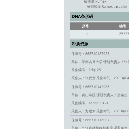
酸模属 Rumex
长刺酸模 Rumex trisetifer
DNA条形码
序号
编号
1
Z533
种质资源
保藏号：868710187935
单位：湖南吉首大学
课题负责人：张
采集编号：Zdg1281
采集人：张代贵
采集时间：2011年0
保藏号：868710142986
单位：黄山学院
课题负责人：唐鑫生
采集编号：TangXS0121
采集人：方建新
采集时间：2010年0
保藏号：868710116007
单位：九江森林植物标本馆
课题负责