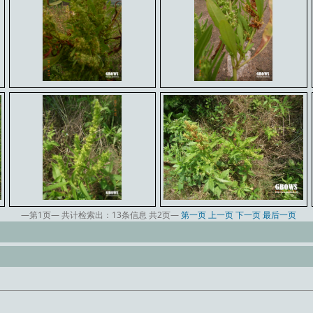
—第
1
页— 共计检索出：
13
条信息 共
2
页—
第一页
上一页
下一页
最后一页