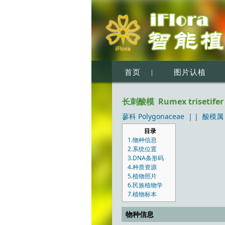
首页
|
图片认植
长刺酸模 Rumex trisetifer 
蓼科 Polygonaceae
| |
酸模属 
目录
1.物种信息
2.系统位置
3.DNA条形码
4.种质资源
5.植物照片
6.民族植物学
7.植物标本
物种信息