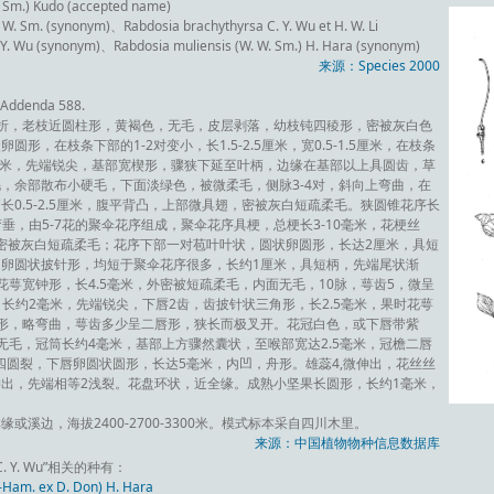
Sm.) Kudo (accepted name)
. Sm. (synonym)、Rabdosia brachythyrsa C. Y. Wu et H. W. Li
Y. Wu (synonym)、Rabdosia muliensis (W. W. Sm.) H. Hara (synonym)
来源：Species 2000
n Addenda 588.
折，老枝近圆柱形，黄褐色，无毛，皮层剥落，幼枝钝四稜形，密被灰白色
，在枝条下部的1-2对变小，长1.5-2.5厘米，宽0.5-1.5厘米，在枝条
3厘米，先端锐尖，基部宽楔形，骤狭下延至叶柄，边缘在基部以上具圆齿，草
，余部散布小硬毛，下面淡绿色，被微柔毛，侧脉3-4对，斜向上弯曲，在
0.5-2.5厘米，腹平背凸，上部微具翅，密被灰白短疏柔毛。狭圆锥花序长
弯垂，由5-7花的聚伞花序组成，聚伞花序具梗，总梗长3-10毫米，花梗丝
均密被灰白短疏柔毛；花序下部一对苞叶叶状，圆状卵圆形，长达2厘米，具短
卵圆状披针形，均短于聚伞花序很多，长约1厘米，具短柄，先端尾状渐
萼宽钟形，长4.5毫米，外密被短疏柔毛，内面无毛，10脉，萼齿5，微呈
，长约2毫米，先端锐尖，下唇2齿，齿披针状三角形，长2.5毫米，果时花萼
形，略弯曲，萼齿多少呈二唇形，狭长而极叉开。花冠白色，或下唇带紫
无毛，冠筒长约4毫米，基部上方骤然囊状，至喉部宽达2.5毫米，冠檐二唇
四圆裂，下唇卵圆状圆形，长达5毫米，内凹，舟形。雄蕊4,微伸出，花丝丝
出，先端相等2浅裂。花盘环状，近全缘。成熟小坚果长圆形，长约1毫米，
溪边，海拔2400-2700-3300米。模式标本采自四川木里。
来源：中国植物物种信息数据库
 C. Y. Wu”相关的种有：
am. ex D. Don) H. Hara