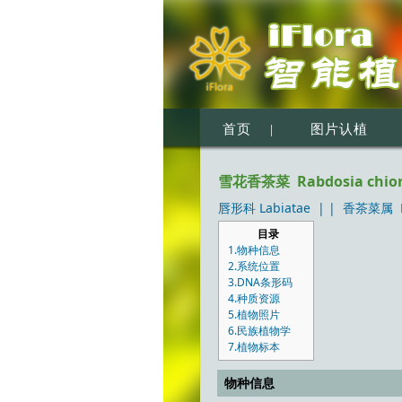
首页
|
图片认植
雪花香茶菜 Rabdosia chiona
唇形科 Labiatae
| |
香茶菜属 R
目录
1.物种信息
2.系统位置
3.DNA条形码
4.种质资源
5.植物照片
6.民族植物学
7.植物标本
物种信息