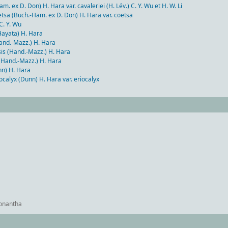
x D. Don) H. Hara var. cavaleriei (H. Lév.) C. Y. Wu et H. W. Li
uch.-Ham. ex D. Don) H. Hara var. coetsa
. Y. Wu
yata) H. Hara
d.-Mazz.) H. Hara
 (Hand.-Mazz.) H. Hara
and.-Mazz.) H. Hara
n) H. Hara
 (Dunn) H. Hara var. eriocalyx
nantha