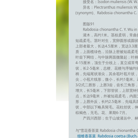
接受名：Isodon muliensis (W. W. 
异名：Plectranthus muliensis W. W
(synonym)、Rabdosia chionantha C. 
图版91
Rabdosia chionantha C. Y. Wu i
灌木，高约1米。茎枝柔弱，常曲
短疏柔毛。茎叶对生，宽卵圆形或圆状卵圆形
上部者最大，长达4.5厘米，宽达3.
质，上面榄绿色，沿脉上密被短疏柔毛
叶齿下网结，与中脉两面微隆起；叶柄长
4-15厘米，顶生于分枝上，直立或常
状，长2-5毫米，总梗、花梗与序轴
柄，先端尾状渐尖，其余苞叶苞片状，
尖，小苞片线形，微小，长约1毫米。花
3/2式二唇形，上唇3齿，齿长三角形
增大，长5毫米，下部管状，上部宽钟
点，长达9毫米，外被短疏柔毛，内面
形，上唇外反，长约2.5毫米，先端具
状，中部以下略具髯毛。花柱丝状，伸
棕褐色，无毛。花、果期6-7月。
产四川西部；生于山坡灌丛中、林缘或
与“雪花香茶菜 Rabdosia chionantha
细锥香茶菜 Rabdosia coetsa (Buch.-H