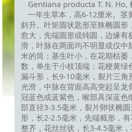
Gentiana producta T. N. Ho
一年生草本，高6-12厘米。
斜升。叶矩圆状匙形至狭椭圆形，
愈大，先端圆形或钝圆，边缘有
滑，叶脉在两面均不明显或仅中脉
米的筒；基生叶小，在花期枯萎
数，单生于小枝顶端；花梗黄绿色
漏斗形，长9-10毫米，裂片三角形
光滑，中脉在背面高高突起呈龙
冠蓝色或蓝紫色，喉部具深蓝色细
部直径3-3.5毫米，裂片卵状椭
形，长2-2.5毫米，先端截形
整齐，花丝丝状，长3-4.5毫米，