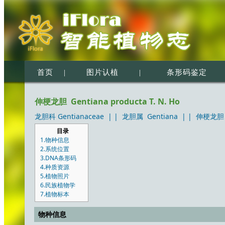
首页
|
图片认植
|
条形码鉴定
伸梗龙胆 Gentiana producta T. N. Ho
龙胆科 Gentianaceae
| |
龙胆属 Gentiana
| |
伸梗龙胆 Ge
目录
1.物种信息
2.系统位置
3.DNA条形码
4.种质资源
5.植物照片
6.民族植物学
7.植物标本
物种信息