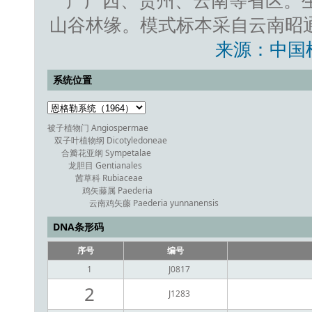
产广西、贵州、云南等省区。生
山谷林缘。模式标本采自云南昭
来源：中国
系统位置
被子植物门 Angiospermae
双子叶植物纲 Dicotyledoneae
合瓣花亚纲 Sympetalae
龙胆目 Gentianales
茜草科 Rubiaceae
鸡矢藤属 Paederia
云南鸡矢藤 Paederia yunnanensis
DNA条形码
序号
编号
1
J0817
2
J1283