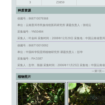
3
Z3859
种质资源
保藏号：868710079368
单位：云南普洱市民族传统医药研究所
课题负责人：张绍云
采集编号：YNS0484
采集人：叶金科
采集时间：2008年12月29日
采集地：中国云南省普洱
保藏号：868710010092
单位：中国科学院昆明植物研究所
课题负责人：彭华
采集编号：P.H.5387
采集人：彭华、陈丽
采集时间：2006年11月25日
采集地：中国云南省
—第
1
页—
植物照片