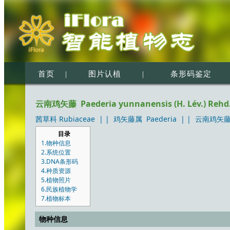
首页
|
图片认植
|
条形码鉴定
云南鸡矢藤 Paederia yunnanensis (H. Lév.) Rehd
茜草科 Rubiaceae
| |
鸡矢藤属 Paederia
| |
云南鸡矢藤 Pa
目录
1.物种信息
2.系统位置
3.DNA条形码
4.种质资源
5.植物照片
6.民族植物学
7.植物标本
物种信息