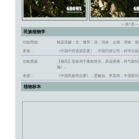
—第
1
页—
民族植物学
功能用途:
根及茎藤：甘、微苦，凉。消炎，止痛，消食，接
来源：
《中国中药资源志要》，中国药材公司，科学出版社
功能用途:
【彝药】茎枝用于毒蛇咬伤，风湿痹痛，肝气郁结
编》。
来源：
《中国民族药志要》，贾敏如、李星炜，中国医药科
植物标本