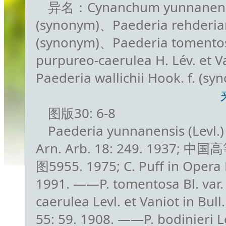
异名：Cynanchum yunnanensis
(synonym)、Paederia rehderia
(synonym)、Paederia tomentos
purpureo-caerulea H. Lév. et 
Paederia wallichii Hook. f. (sy
图版30: 6-8
Paederia yunnanensis (Levl.) 
Arn. Arb. 18: 249. 1937; 
图5955. 1975; C. Puff in Opera B
1991. ——P. tomentosa Bl. var.
caerulea Levl. et Vaniot in Bull
55: 59. 1908. ——P. bodinieri Le