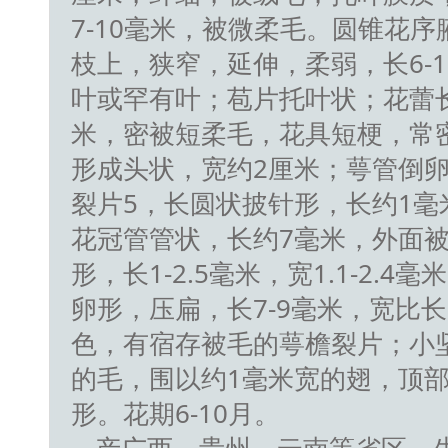
7-10毫米，被微柔毛。圆锥花
枝上，狭窄，延伸，柔弱，长6-
叶或罕有叶；苞片托叶状；花蕾长
米，密被短柔毛，花具短梗，常
形成头状，宽约2厘米；萼管倒
裂片5，长圆状披针形，长约1毫
花冠管管状，长约7毫米，外面
形，长1-2.5毫米，宽1.1-2.
卵形，压扁，长7-9毫米，宽比
色，有宿存被毛的萼檐裂片；小
的毛，围以约1毫米宽的翅，顶
形。花期6-10月。