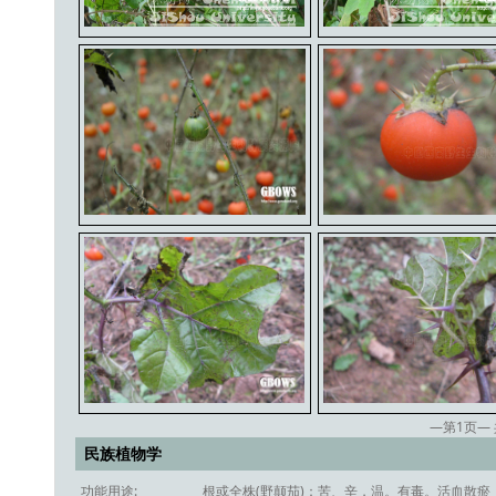
—第
1
页—
民族植物学
功能用途:
根或全株(野颠茄)：苦、辛，温。有毒。活血散