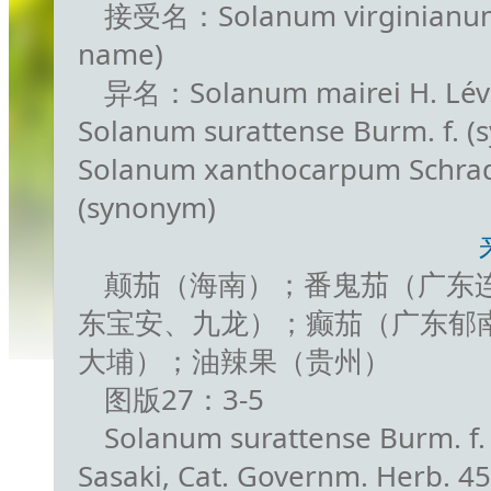
接受名：Solanum virginianum 
name)
异名：Solanum mairei H. Lév
Solanum surattense Burm. f. 
Solanum xanthocarpum Schrad.
(synonym)
颠茄（海南）；番鬼茄（广东
东宝安、九龙）；癫茄（广东郁
大埔）；油辣果（贵州）
图版27：3-5
Solanum surattense Burm. f. ,
Sasaki, Cat. Governm. Herb. 4