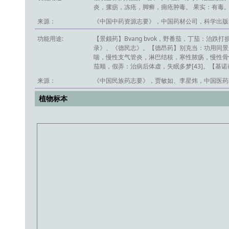
炎，瘰疬，冻疮，脚癣，痈疮肿毒。 果实：有毒
来源：
《中国中药资源志要》，中国药材公司，科学出版社
功能用途:
【景颇药】Bvang bvok，野番茄，丁茄：
录》、《德民志》。【德昂药】别克当：功用同景
喘，慢性支气管炎，淋巴结核，寒性脓疡，慢性骨
茄顺，假弄：治病后体虚，失眠多梦[43]。【基
来源：
《中国民族药志要》，贾敏如、李星炜，中国医药科
植物标本