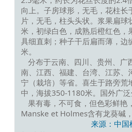
2.5毫米，药长为花丝长度的2.
向上。子房球形，无毛，花柱长
片，无毛，柱头头状。浆果扁球状
米，初绿白色，成熟后橙红色，果柄
具细直刺；种子干后扁而薄，边
米。
分布于云南、四川、贵州、广
南、江西、福建、台湾、江苏、
宁（栽培）等省。喜生于路旁荒
中，海拔350-1180米。国外
果有毒，不可食，但色彩鲜艳
Manske et Holmes含有龙
来源：中国