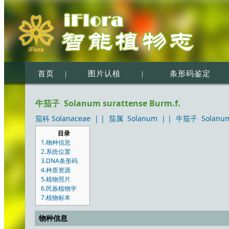
首页
|
图片认植
|
条形码鉴定
牛茄子 Solanum surattense Burm.f.
茄科 Solanaceae
| |
茄属 Solanum
| |
牛茄子 Solanum s
目录
1.物种信息
2.系统位置
3.DNA条形码
4.种质资源
5.植物照片
6.民族植物学
7.植物标本
物种信息