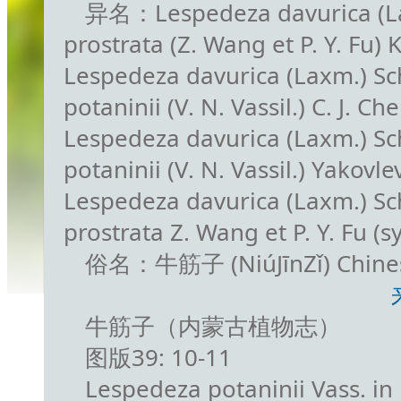
异名：Lespedeza davurica (Lax
prostrata (Z. Wang et P. Y. Fu)
Lespedeza davurica (Laxm.) Sch
potaninii (V. N. Vassil.) C. J. 
Lespedeza davurica (Laxm.) Sch
potaninii (V. N. Vassil.) Yakov
Lespedeza davurica (Laxm.) Sch
prostrata Z. Wang et P. Y. Fu (
俗名：牛筋子 (NiúJīnZǐ) Chine
牛筋子（内蒙古植物志）
图版39: 10-11
Lespedeza potaninii Vass. in 