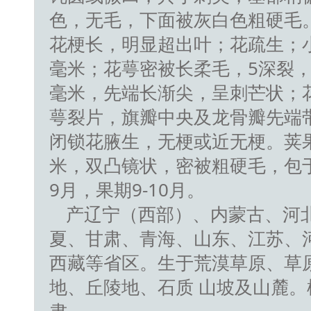
色，无毛，下面被灰白色粗硬毛
花梗长，明显超出叶；花疏生；小
毫米；花萼密被长柔毛，5深裂，
毫米，先端长渐尖，呈刺芒状；
萼裂片，旗瓣中央及龙骨瓣先端
闭锁花腋生，无梗或近无梗。荚果
米，双凸镜状，密被粗硬毛，包于
9月，果期9-10月。
产辽宁（西部）、内蒙古、河
夏、甘肃、青海、山东、江苏、
西藏等省区。生于荒漠草原、草
地、丘陵地、石质 山坡及山麓。