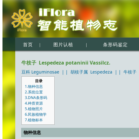
首页
|
图片认植
|
条形码鉴定
牛枝子 Lespedeza potaninii Vassilcz.
豆科 Leguminosae
| |
胡枝子属 Lespedeza
| |
牛枝子 Le
目录
1.物种信息
2.系统位置
3.DNA条形码
4.种质资源
5.植物照片
6.民族植物学
7.植物标本
物种信息