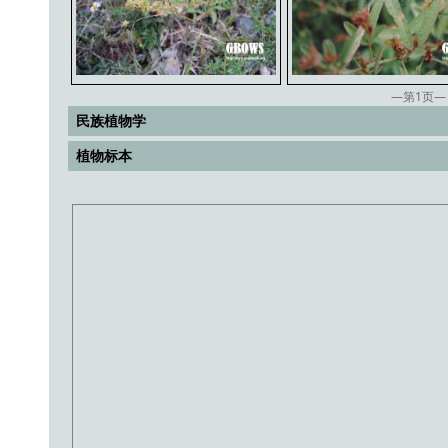
—第
1
页—
民族植物学
植物标本