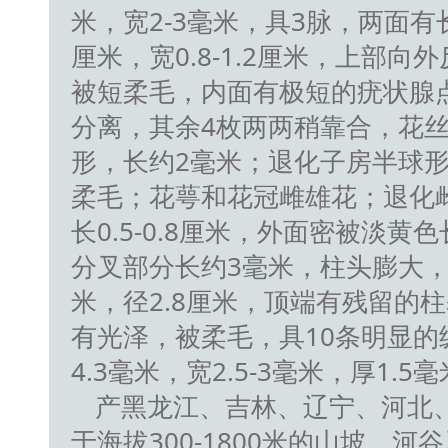
米，宽2-3毫米，具3脉，两面有
厘米，宽0.8-1.2厘米，上部
被短柔毛，内面有极短的疣状腺
分离，其余4枚两两稍靠合，花丝
形，长约2毫米；退化子房半球形
柔毛；花萼和花冠雌雄花；退化
长0.5-0.8厘米，外面密被淡黄
分叉部分长约3毫米，柱头膨大，
米，径2.8厘米，顶端有残留的
有光泽，被柔毛，具10条明显的
4.3毫米，宽2.5-3毫米，厚1.5
产黑龙江、吉林、辽宁、河北
于海拔300-1800米的山坡、