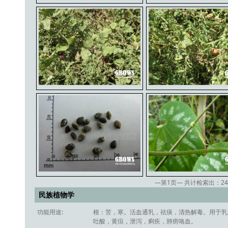
—第
1
页— 共计检索出：
24
民族植物学
功能用途:
根：苦，寒。活血通乳，祛痰，清热解毒。用于乳
吐酸，黄疸，泄泻，痢疾，肺痨咯血。