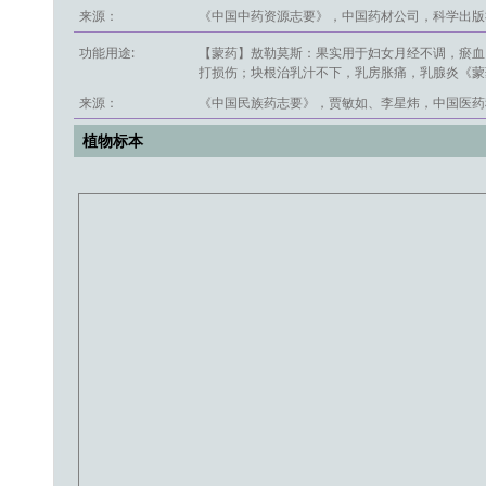
来源：
《中国中药资源志要》，中国药材公司，科学出版社
功能用途:
【蒙药】敖勒莫斯：果实用于妇女月经不调，瘀血
打损伤；块根治乳汁不下，乳房胀痛，乳腺炎《蒙药》。【
来源：
《中国民族药志要》，贾敏如、李星炜，中国医药科
植物标本