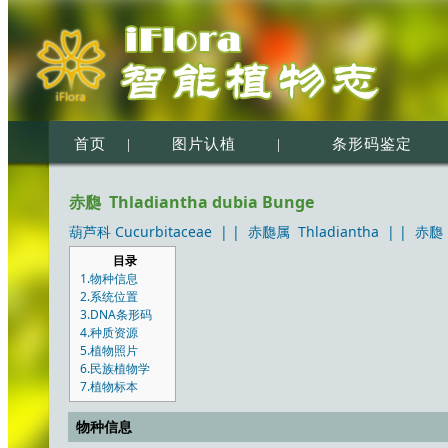
首页
|
图片认植
|
条形码鉴定
赤瓟 Thladiantha dubia Bunge
葫芦科 Cucurbitaceae
| |
赤瓟属 Thladiantha
| |
赤瓟 T
目录
1.物种信息
2.系统位置
3.DNA条形码
4.种质资源
5.植物照片
6.民族植物学
7.植物标本
物种信息