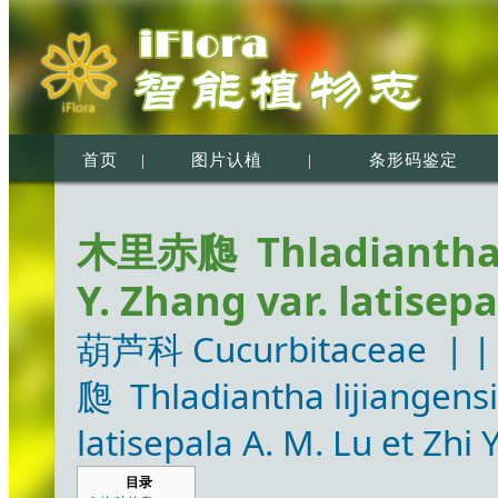
首页
|
图片认植
|
条形码鉴定
木里赤瓟 Thladiantha li
Y. Zhang var. latisepa
葫芦科 Cucurbitaceae
| 
瓟 Thladiantha lijiangensis
latisepala A. M. Lu et Zhi 
目录