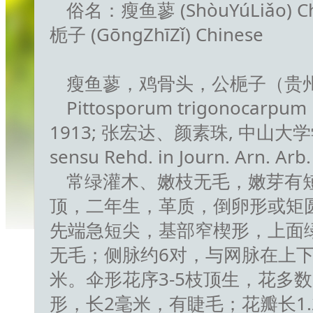
俗名：瘦鱼蓼 (ShòuYúLiǎo) Ch
栀子 (GōngZhīZǐ) Chinese
瘦鱼蓼，鸡骨头，公梔子（贵
Pittosporum trigonocarpum Le
1913; 张宏达、颜素珠, 中山大学学报, 1
sensu Rehd. in Journ. Arn. Arb.
常绿灌木、嫩枝无毛，嫩芽有
顶，二年生，革质，倒卵形或矩圆倒
先端急短尖，基部窄楔形，上面
无毛；侧脉约6对，与网脉在上
米。伞形花序3-5枝顶生，花多数
形，长2毫米，有睫毛；花瓣长1