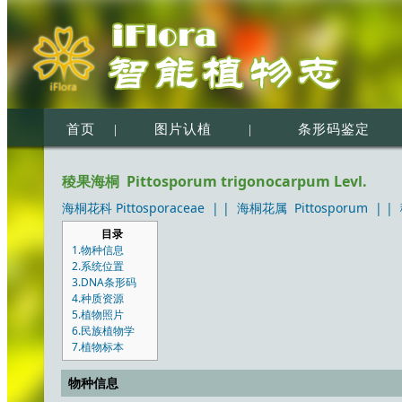
首页
|
图片认植
|
条形码鉴定
稜果海桐 Pittosporum trigonocarpum Levl.
海桐花科 Pittosporaceae
| |
海桐花属 Pittosporum
| |
目录
1.物种信息
2.系统位置
3.DNA条形码
4.种质资源
5.植物照片
6.民族植物学
7.植物标本
物种信息