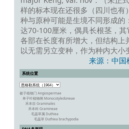
major Keng, var. nov．
样的标本现在还很多（四川也有
种与原种可能是生境不同形成的
达70-100厘米，偶具长根茎，
各部在长度有所增大，但结构上
以无需另立变种，作为种内大小
来源：中国
系统位置
被子植物门 Angiospermae
单子叶植物纲 Monocotyledoneae
禾本目 Graminales
禾本科 Gramineae
毛蕊草属 Duthiea
毛蕊草 Duthiea brachypodia
DNA条形码