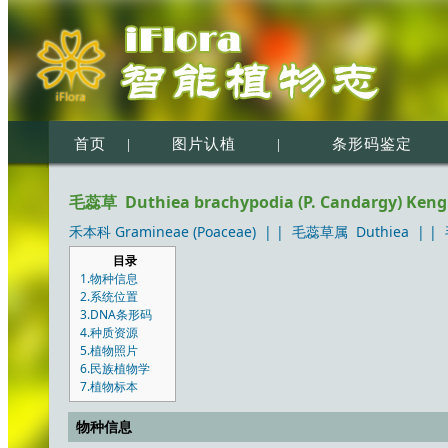
首页
|
图片认植
|
条形码鉴定
毛蕊草 Duthiea brachypodia (P. Candargy) Keng
禾本科 Gramineae (Poaceae)
| |
毛蕊草属 Duthiea
| |
目录
1.物种信息
2.系统位置
3.DNA条形码
4.种质资源
5.植物照片
6.民族植物学
7.植物标本
物种信息