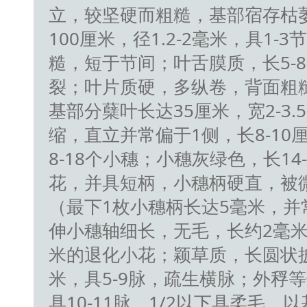
立，较坚硬而粗糙，基部宿存枯萎
100厘米，径1.2-2毫米，具1-
糙，短于节间；叶舌膜质，长5-
裂；叶片质硬，多纵卷，背面粗糙，
基部分蘖叶长达35厘米，宽2-3
缩，直立并常偏于1侧，长8-10
8-18个小穗；小穗灰绿色，长14
花，并具短柄，小穗柄硬直，被微毛
（最下1枚小穗柄长达5毫米，并
伸小穗轴细长，无毛，长约2毫米
米的退化小花；颖草质，长圆状披针
米，具5-9脉，疏生横脉；外稃
具10-11脉，1/2以下具柔毛