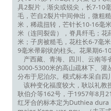
具2裂片，渐尖或锐尖，长7-10
毛，芒自2裂片中间伸出，微粗糙，
米，稀疏扭转，芒针长10-16毫米
米（连同裂齿），脊具纤毛；花药
米；子房被糙毛，花柱长6-7毫米，
9毫米帚刷状的柱头。花果期6-1
产西藏、青海、四川、云南等
3000-5300米的高山疏林下、
分布于尼泊尔。模式标本采自四
该种变化福度较大，耿以礼教授1
耿伯介等162号，于1957年8月
红牙合的标本定为Duthiea dura（K