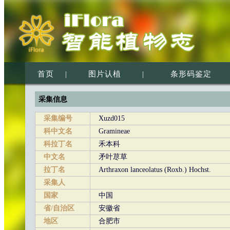
首页
|
图片认植
|
条形码鉴定
采集信息
采集编号
Xuzd015
科中文名
Gramineae
科拉丁名
禾本科
中文名
矛叶荩草
拉丁名
Arthraxon lanceolatus (Roxb.) Hochst.
采集人
国家
中国
省/自治区
安徽省
地区
合肥市