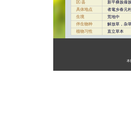
区/县
新平彝族傣
具体地点
者鼋乡春元
生境
荒地中
伴生物种
解放草，杂
植物习性
直立草本
本