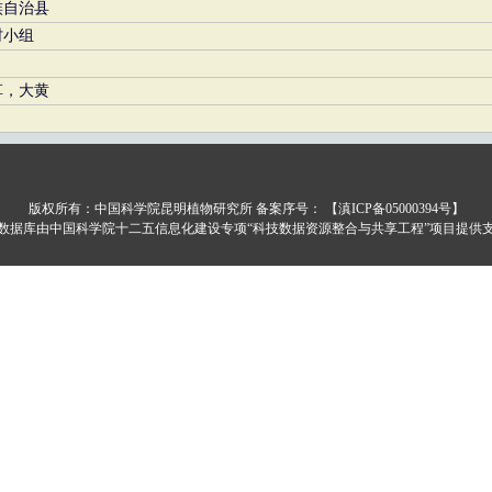
族自治县
村小组
草，大黄
版权所有：中国科学院昆明植物研究所 备案序号：
【滇ICP备05000394号】
数据库由中国科学院十二五信息化建设专项“科技数据资源整合与共享工程”项目提供