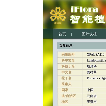
首页
|
图片认植
采集信息
采集编号
XPALSA110
科中文名
Lamiaceae(Lab
科拉丁名
唇形科
中文名
夏枯草
拉丁名
Prunella vulga
采集人
国家
中国
省/自治区
云南省
地区
玉溪市