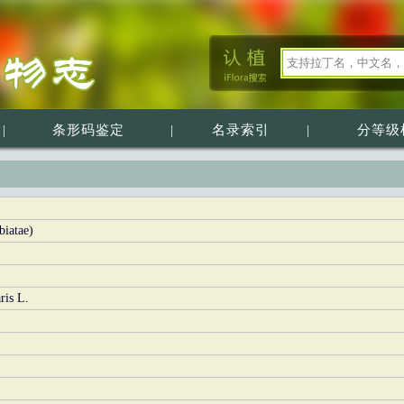
|
条形码鉴定
|
名录索引
|
分等级
iatae)
ris L.