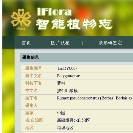
首页
|
图片认植
|
条形码鉴定
采集信息
采集编号
TanDY0687
科中文名
Polygonaceae
科拉丁名
蓼科
中文名
披针叶酸模
拉丁名
Rumex pseudonatronatus (Borbás) Borbás e
采集人
国家
中国
省/自治区
新疆维吾尔自治区
地区
塔城地区