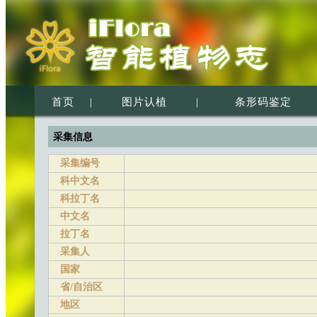
首页
|
图片认植
|
条形码鉴定
采集信息
采集编号
科中文名
科拉丁名
中文名
拉丁名
采集人
国家
省/自治区
地区