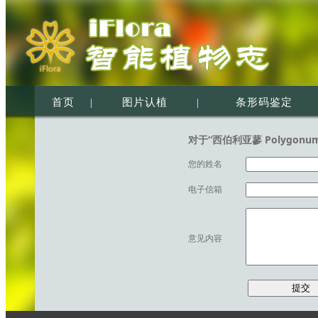
首页
|
图片认植
|
条形码鉴定
对于“西伯利亚蓼 Polygonum
您的姓名
电子信箱
意见内容