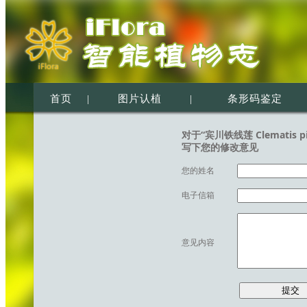
首页
|
图片认植
|
条形码鉴定
对于“宾川铁线莲 Clematis pinc
写下您的修改意见
您的姓名
电子信箱
意见内容